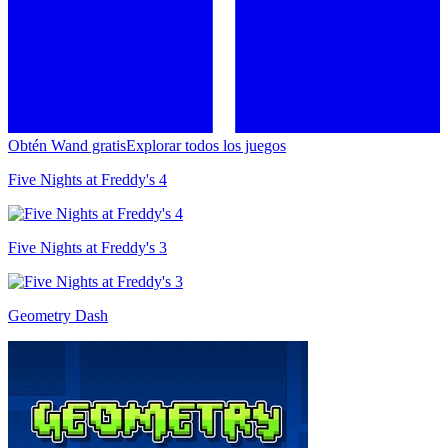
Obtén Wand gratis
Explorar todos los juegos
Five Nights at Freddy's 4
Five Nights at Freddy's 3
Geometry Dash