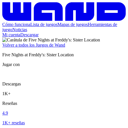
Cómo funciona
Lista de juegos
Mapas de juegos
Herramientas de
juego
Noticias
Mi cuenta
Descargar
Volver a todos los Juegos de Wand
Five Nights at Freddy's: Sister Location
Jugar con
Descargas
1K+
Reseñas
4.9
1K+ reseñas