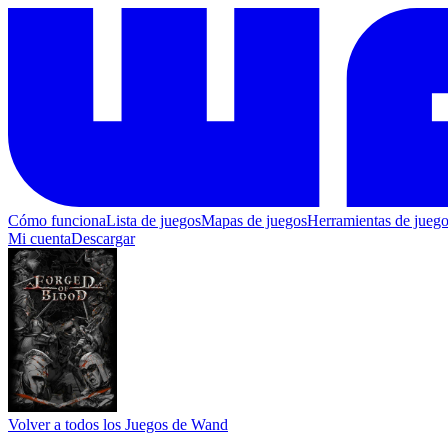
Cómo funciona
Lista de juegos
Mapas de juegos
Herramientas de jueg
Mi cuenta
Descargar
Volver a todos los Juegos de Wand