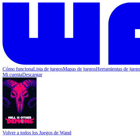
Cómo funciona
Lista de juegos
Mapas de juegos
Herramientas de jueg
Mi cuenta
Descargar
Volver a todos los Juegos de Wand