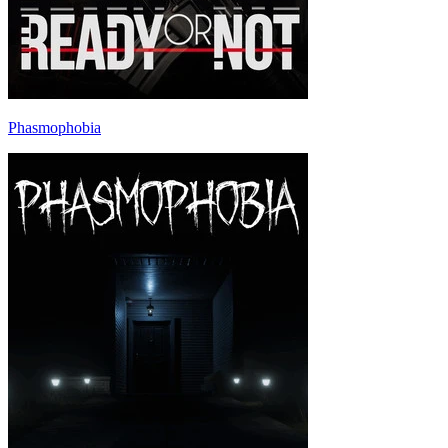
Phasmophobia