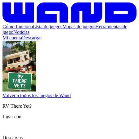
Cómo funciona
Lista de juegos
Mapas de juegos
Herramientas de
juego
Noticias
Mi cuenta
Descargar
Volver a todos los Juegos de Wand
RV There Yet?
Jugar con
Descargas