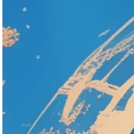
Fonctionnement
Liste des jeux
Cartes de jeu
Outils de jeu
Actualités
Mon compte
Télécharger
Outils de jeu
Des outils puissants pour améliorer votre expérience de jeu
Explorez les planificateurs de build, les bases de données d’objets,
les cartes interactives, les calculateurs de compétences et plus encore
pour vos jeux préférés.