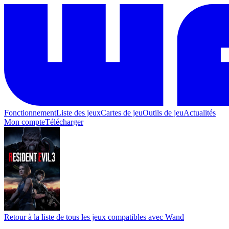
Fonctionnement
Liste des jeux
Cartes de jeu
Outils de jeu
Actualités
Mon compte
Télécharger
Retour à la liste de tous les jeux compatibles avec Wand