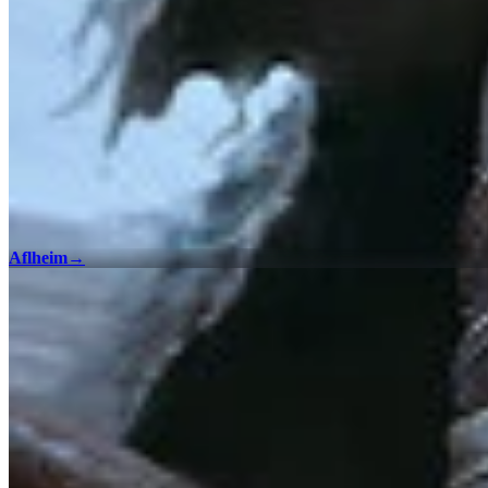
Aflheim
→