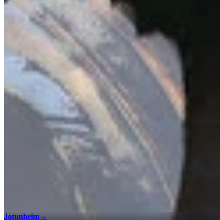
Jotunheim
→