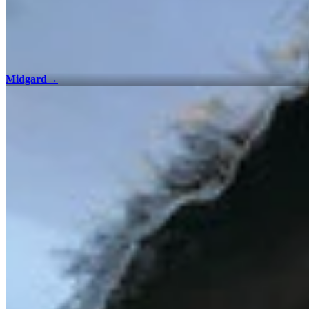
Midgard
→