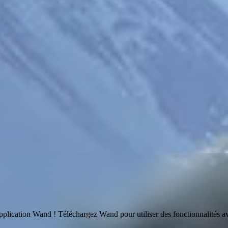
application Wand ! Téléchargez Wand pour utiliser
des fonctionnalités av