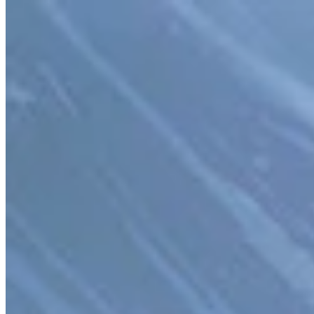
Fonctionnement
Liste des jeux
Cartes de jeu
Outils de jeu
Actualités
Mon compte
Télécharger
← Retour à toutes les cartes Wand