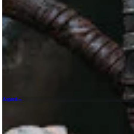
Asgard
→