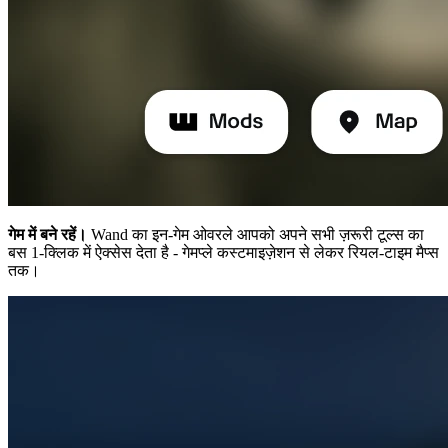
गेम में बने रहें।
Wand का इन-गेम ओवरले आपको अपने सभी ज़रूरी टूल्स का
बस 1-क्लिक में ऐक्सेस देता है - गेमप्ले कस्टमाइज़ेशन से लेकर रियल-टाइम मैप्स
तक।