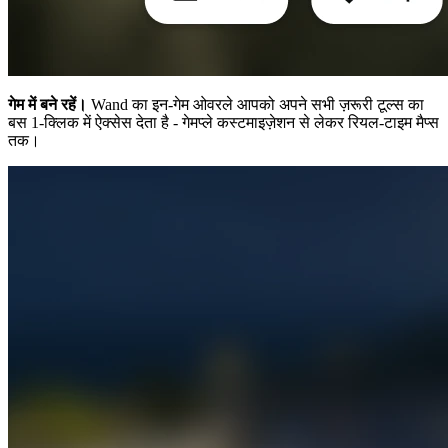
गेम में बने रहें।
Wand का इन-गेम ओवरले आपको अपने सभी ज़रूरी टूल्स का
बस 1-क्लिक में ऐक्सेस देता है - गेमप्ले कस्टमाइज़ेशन से लेकर रियल-टाइम मैप्स
तक।