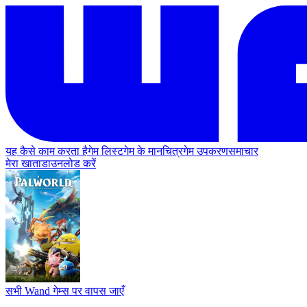
यह कैसे काम करता है
गेम लिस्ट
गेम के मानचित्र
गेम उपकरण
समाचार
मेरा खाता
डाउनलोड करें
सभी Wand गेम्स पर वापस जाएँ