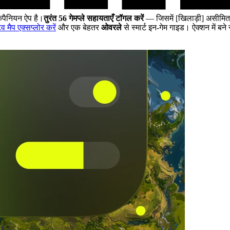
पैनियन ऐप है।
तुरंत 56 गेमप्ले सहायताएँ टॉगल करें
— जिसमें [खिलाड़ी] असीमित स्व
व मैप एक्सप्लोर करें
और एक बेहतर
ओवरले
से स्मार्ट इन-गेम गाइड। ऐक्शन में 