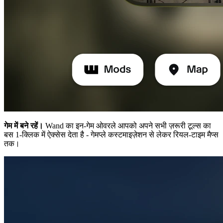
गेम में बने रहें।
Wand का इन-गेम ओवरले आपको अपने सभी ज़रूरी टूल्स का
बस 1-क्लिक में ऐक्सेस देता है - गेमप्ले कस्टमाइज़ेशन से लेकर रियल-टाइम मैप्स
तक।