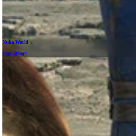
Nuka World
→
लाइव लोकेशन
100% चेकलिस्ट
सभी क्षेत्रों में 100% पूर्णता प्राप्त करने के लिए हमारे इंटरैक्टिव मैप चेकलिस्ट
के साथ Fallout 4 में इकट्ठा की जाने वाली हर एक एक चीज़ और एनकाउंटर
खोजें।
Commonwealth - 100% चेकलिस्ट