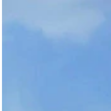
यह कैसे काम करता है
गेम लिस्ट
गेम के मानचित्र
गेम उपकरण
समाचार
मेरा खाता
डाउनलोड करें
← सभी Wand मैप्स पर वापस जाएँ