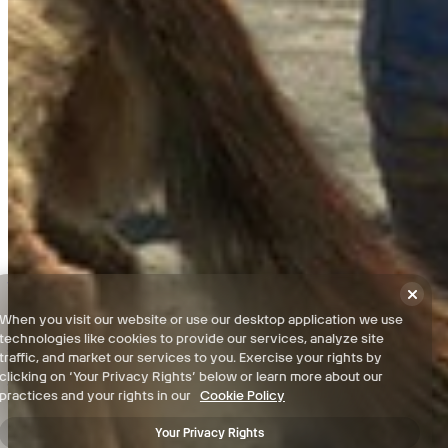
Far Harbor - 100% चेकलिस्ट
Nuka World - 100% चेकलिस्ट
नियम और शर्तें
When you visit our website or use our desktop application we use
गोपनीयता नीति
technologies like cookies to provide our services, analyze site
सहायता
traffic, and market our services to you. Exercise your rights by
clicking on ‘Your Privacy Rights’ below or learn more about our
समाचार
practices and your rights in our
Cookie Policy
Your Privacy Rights