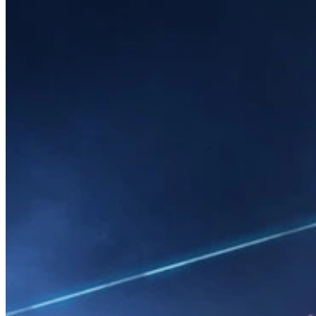
यह कैसे काम करता है
गेम लिस्ट
गेम के मानचित्र
गेम उपकरण
समाचार
मेरा खाता
डाउनलोड करें
← सभी Wand मैप्स पर वापस जाएँ