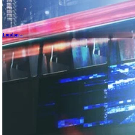
London
→
100% चेकलिस्ट
सभी क्षेत्रों में 100% पूर्णता प्राप्त करने के लिए हमारे इंटरैक्टिव मैप चेकलिस्ट
के साथ Watch Dogs: Legion में इकट्ठा की जाने वाली हर एक एक चीज़ और
एनकाउंटर खोजें।
London - 100% चेकलिस्ट
नियम और शर्तें
गोपनीयता नीति