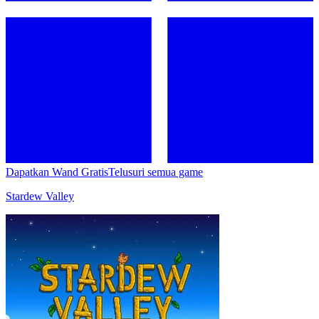
Dapatkan Wand Gratis
Telusuri semua game
Stardew Valley