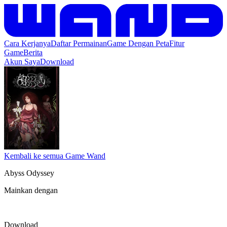
Cara Kerjanya
Daftar Permainan
Game Dengan Peta
Fitur
Game
Berita
Akun Saya
Download
Kembali ke semua Game Wand
Abyss Odyssey
Mainkan dengan
Download