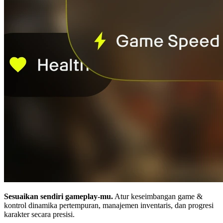
Sesuaikan sendiri gameplay-mu.
Atur keseimbangan game &
kontrol dinamika pertempuran, manajemen inventaris, dan progresi
karakter secara presisi.