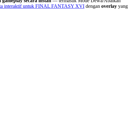
 gameplay secara instan
— termasuk Mode Dewa/Abaikan
eta interaktif untuk FINAL FANTASY XVI
dengan
overlay
yang