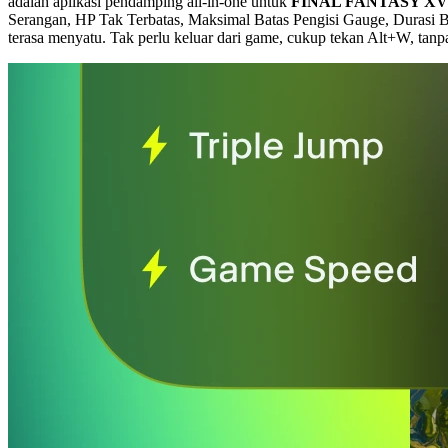
adalah aplikasi pendamping all-in-one untuk
FINAL FANTASY XV
Serangan, HP Tak Terbatas, Maksimal Batas Pengisi Gauge, Durasi 
terasa menyatu. Tak perlu keluar dari game, cukup tekan Alt+W, tanp