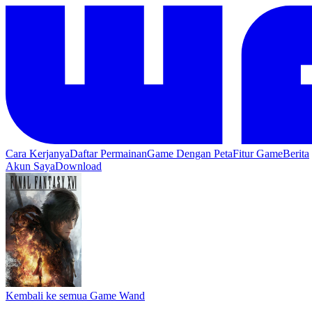
Cara Kerjanya
Daftar Permainan
Game Dengan Peta
Fitur Game
Berita
Akun Saya
Download
Kembali ke semua Game Wand