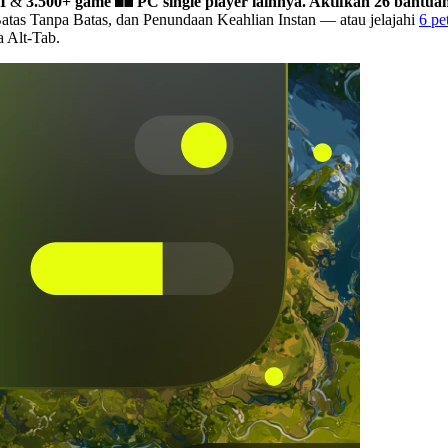
I
&
3.500+ game
PC single player lainnya.
Aktifkan 26 bantuan
Batas Tanpa Batas, dan Penundaan Keahlian Instan
— atau jelajahi
6 p
a Alt-Tab.