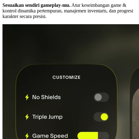
Sesuaikan sendiri gameplay-mu.
Atur keseimbangan game &
kontrol dinamika pertempuran, manajemen inventaris, dan progresi
karakter secara presisi.