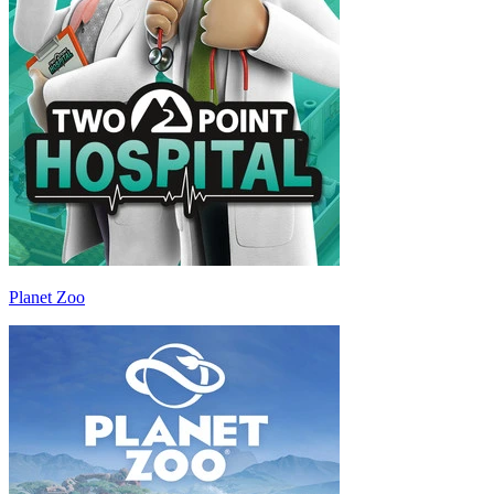
Planet Zoo