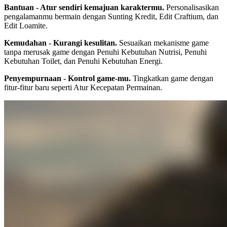
Bantuan - Atur sendiri kemajuan karaktermu.
Personalisasikan
pengalamanmu bermain dengan Sunting Kredit, Edit Craftium, dan
Edit Loamite.
Kemudahan - Kurangi kesulitan.
Sesuaikan mekanisme game
tanpa merusak game dengan Penuhi Kebutuhan Nutrisi, Penuhi
Kebutuhan Toilet, dan Penuhi Kebutuhan Energi.
Penyempurnaan - Kontrol game-mu.
Tingkatkan game dengan
fitur-fitur baru seperti Atur Kecepatan Permainan.