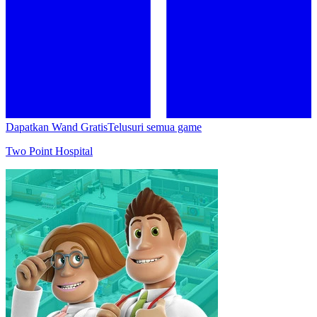
Dapatkan Wand Gratis
Telusuri semua game
Two Point Hospital