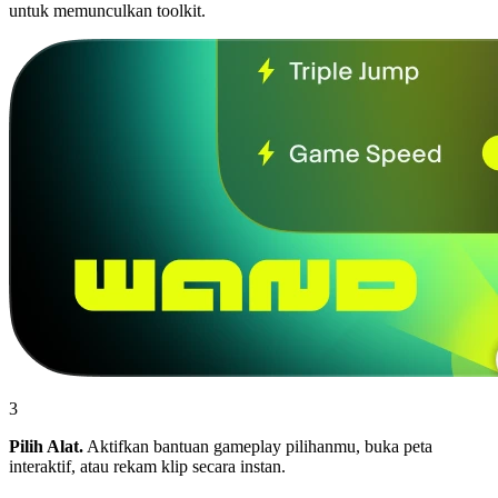
untuk memunculkan toolkit.
3
Pilih Alat.
Aktifkan bantuan gameplay pilihanmu, buka peta
interaktif, atau rekam klip secara instan.