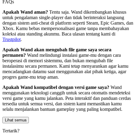
FAQs
Apakah Wand aman?
Tentu saja. Wand dikembangkan khusus
untuk pengalaman single-player dan tidak berinteraksi langsung
dengan sistem anti-cheat di platform seperti Steam, Epic Games, dan
Xbox. Kamu bebas mempersonalisasi game tanpa membahayakan
koleksi atau standing akunmu. Baca ulasan tentang kami di
Trustpilot
.
Apakah Wand akan mengubah file game saya secara
permanen?
Wand melindungi instalasi game-mu dengan cara
beroperasi di memori sistemmu, dan bukan mengubah file
instalasimu secara permanen. Kami tetap menyarankan agar kamu
mencadangkan datamu saat menggunakan alat pihak ketiga, agar
progres game-mu tetap aman.
Apakah Wand kompatibel dengan versi game saya?
Wand
menggunakan teknologi canggih untuk secara otomatis mendeteksi
versi game yang kamu jalankan. Peta interaktif dan panduan cerdas
tersedia untuk semua versi, dan sistem kami memastikan kamu
selalu menjalankan bantuan gameplay yang paling kompatibel.
Lihat semua
Tertarik?