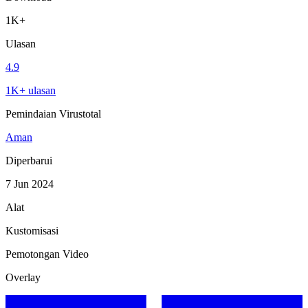
1K+
Ulasan
4.9
1K+ ulasan
Pemindaian Virustotal
Aman
Diperbarui
7 Jun 2024
Alat
Kustomisasi
Pemotongan Video
Overlay