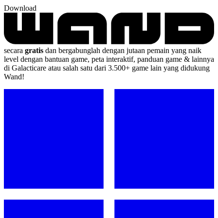
Download
secara
gratis
dan bergabunglah dengan jutaan pemain yang naik
level dengan bantuan game, peta interaktif, panduan game & lainnya
di Galacticare atau salah satu dari 3.500+ game lain yang didukung
Wand!