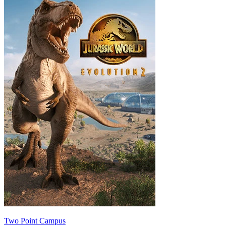
Two Point Campus