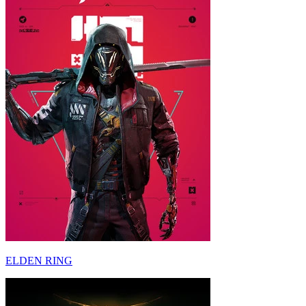
ELDEN RING