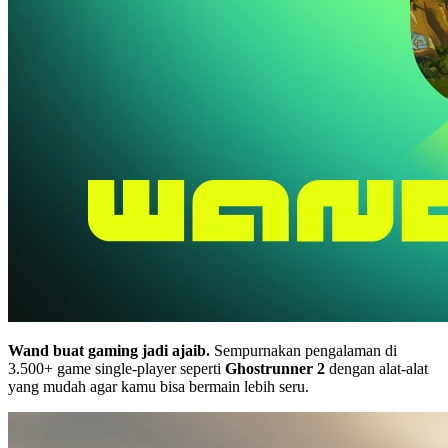
Wand buat gaming jadi ajaib.
Sempurnakan pengalaman di
3.500+ game single-player seperti
Ghostrunner 2
dengan alat-alat
yang mudah agar kamu bisa bermain lebih seru.