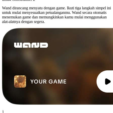
Wand dirancang menyatu dengan game. Ikuti tiga langkah simpel ini
untuk mulai menyesuaikan petualanganmu. Wand secara otomatis
menemukan game dan memungkinkan kamu mulai menggunakan
alat-alatnya dengan segera.
1