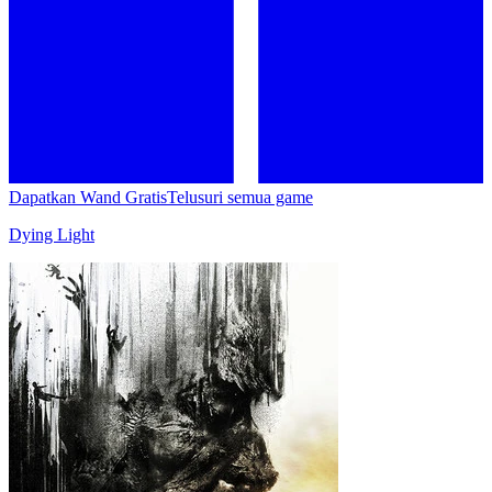
Dapatkan Wand Gratis
Telusuri semua game
Dying Light