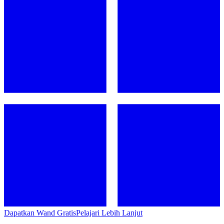
Dapatkan Wand Gratis
Pelajari Lebih Lanjut