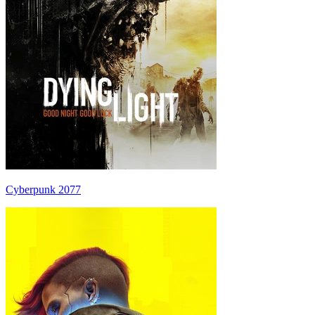
Cyberpunk 2077