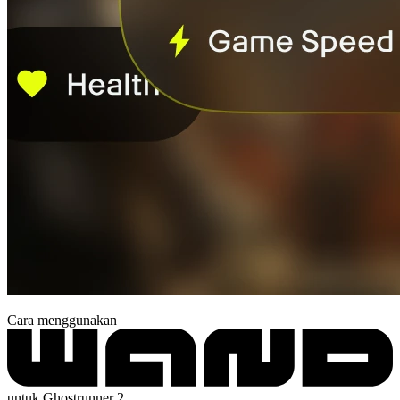
Cara menggunakan
untuk Ghostrunner 2