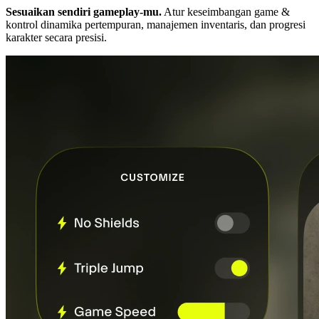
Sesuaikan sendiri gameplay-mu.
Atur keseimbangan game &
kontrol dinamika pertempuran, manajemen inventaris, dan progresi
karakter secara presisi.