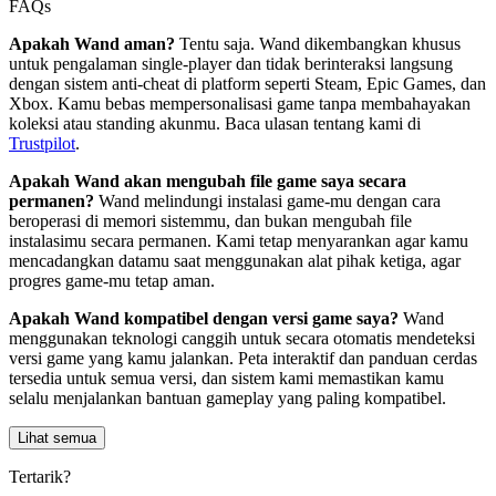
FAQs
Apakah Wand aman?
Tentu saja. Wand dikembangkan khusus
untuk pengalaman single-player dan tidak berinteraksi langsung
dengan sistem anti-cheat di platform seperti Steam, Epic Games, dan
Xbox. Kamu bebas mempersonalisasi game tanpa membahayakan
koleksi atau standing akunmu. Baca ulasan tentang kami di
Trustpilot
.
Apakah Wand akan mengubah file game saya secara
permanen?
Wand melindungi instalasi game-mu dengan cara
beroperasi di memori sistemmu, dan bukan mengubah file
instalasimu secara permanen. Kami tetap menyarankan agar kamu
mencadangkan datamu saat menggunakan alat pihak ketiga, agar
progres game-mu tetap aman.
Apakah Wand kompatibel dengan versi game saya?
Wand
menggunakan teknologi canggih untuk secara otomatis mendeteksi
versi game yang kamu jalankan. Peta interaktif dan panduan cerdas
tersedia untuk semua versi, dan sistem kami memastikan kamu
selalu menjalankan bantuan gameplay yang paling kompatibel.
Lihat semua
Tertarik?