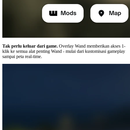
Tak perlu keluar dari game.
Overlay Wand memberikan akses 1-
klik ke semua alat penting Wand - mulai dari kustomisasi gameplay
sampai peta real-time.