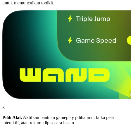
untuk memunculkan toolkit.
3
Pilih Alat.
Aktifkan bantuan gameplay pilihanmu, buka peta
interaktif, atau rekam klip secara instan.