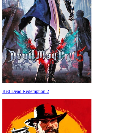
Red Dead Redemption 2