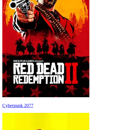
Cyberpunk 2077