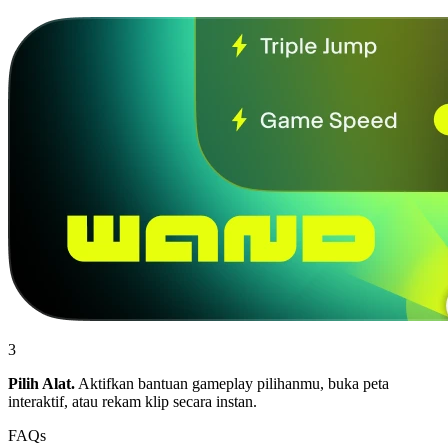
3
Pilih Alat.
Aktifkan bantuan gameplay pilihanmu, buka peta
interaktif, atau rekam klip secara instan.
FAQs