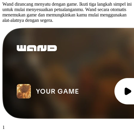
Wand dirancang menyatu dengan game. Ikuti tiga langkah simpel ini
untuk mulai menyesuaikan petualanganmu. Wand secara otomatis
menemukan game dan memungkinkan kamu mulai menggunakan
alat-alatnya dengan segera.
1