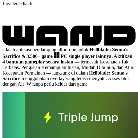
Juga tersedia di
adalah aplikasi pendamping all-in-one untuk
Hellblade: Senua's
Sacrifice
&
3.500+ game
PC single player lainnya.
Aktifkan
4 bantuan gameplay secara instan
— termasuk Kesehatan Tak
Terbatas, Pengisian Kemampuan Instan, Mudah Dibunuh, dan Atur
Kecepatan Permainan
— langsung di dalam
Hellblade: Senua's
Sacrifice
menggunakan overlay yang terasa menyatu. Akses fitur
dengan Alt+W tanpa perlu keluar dari game.