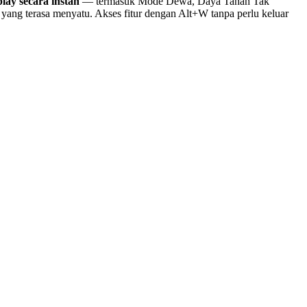
lay secara instan
— termasuk Mode Dewa, Daya Tahan Tak
ang terasa menyatu. Akses fitur dengan Alt+W tanpa perlu keluar