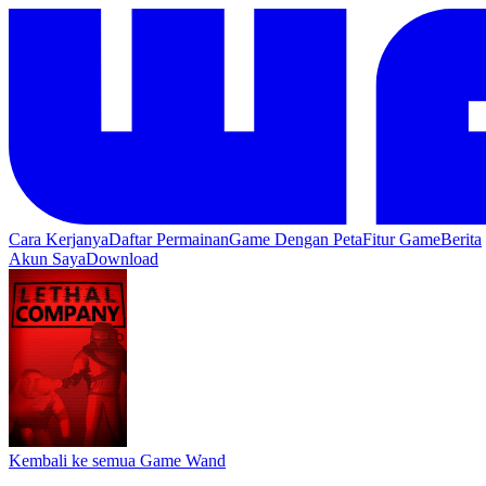
Cara Kerjanya
Daftar Permainan
Game Dengan Peta
Fitur Game
Berita
Akun Saya
Download
Kembali ke semua Game Wand