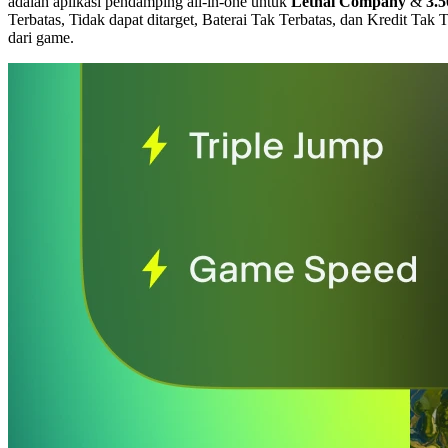
adalah aplikasi pendamping all-in-one untuk
Lethal Company
&
3.
Terbatas, Tidak dapat ditarget, Baterai Tak Terbatas, dan Kredit Tak 
dari game.