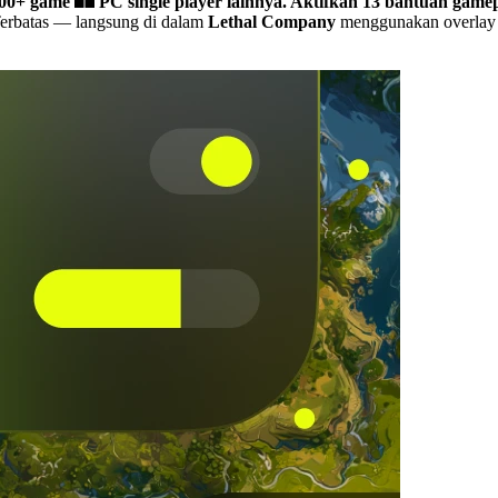
500+ game
PC single player lainnya.
Aktifkan 13 bantuan gamep
Terbatas
— langsung di dalam
Lethal Company
menggunakan overlay y