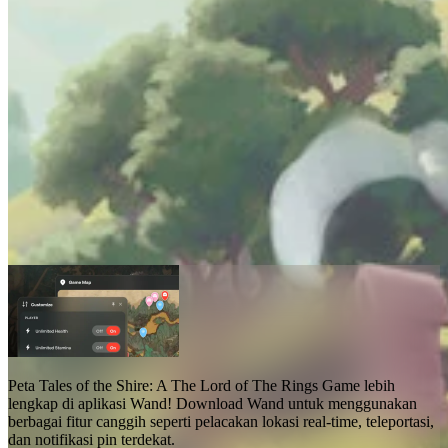
Peta Tales of the Shire: A The Lord of
The Rings Game
Peta
1
Fitur Lanjutan
Teleport
Lokasi Real-time
Peta Tales of the Shire: A The Lord of The Rings Game
lebih
lengkap di aplikasi Wand! Download Wand untuk menggunakan
berbagai fitur canggih seperti pelacakan lokasi real-time, teleportasi,
dan notifikasi pin terdekat
.