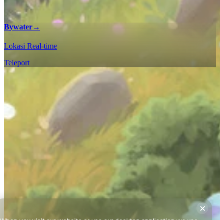
Bywater
→
Lokasi Real-time
Teleport
Ceklis 100%
Temukan setiap koleksi dan encounter di Tales of the Shire: A The
Lord of The Rings Game dengan ceklis peta interaktif kami agar
bisa mencapai penyelesaian 100% di semua wilayah.
Bywater - Ceklis 100%
Syarat dan Ketentuan