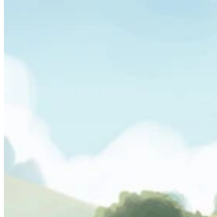
Cara Kerjanya
Daftar Permainan
Game Dengan Peta
Fitur
Game
Berita
Akun Saya
Download
← Kembali ke semua peta Wand