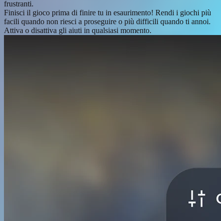
frustranti.
Finisci il gioco prima di finire tu in esaurimento! Rendi i giochi più
facili quando non riesci a proseguire o più difficili quando ti annoi.
Attiva o disattiva gli aiuti in qualsiasi momento.