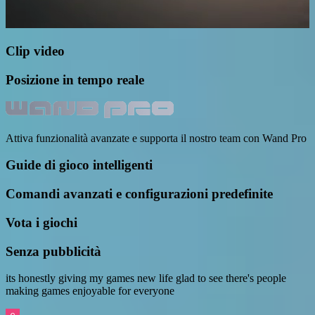
Clip video
Posizione in tempo reale
Attiva funzionalità avanzate e supporta il nostro team con Wand Pro
Guide di gioco intelligenti
Comandi avanzati e configurazioni predefinite
Vota i giochi
Senza pubblicità
its honestly giving my games new life glad to see there's people
making games enjoyable for everyone