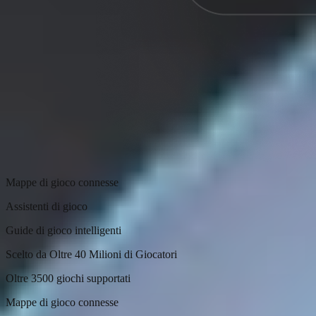
Mappe di gioco connesse
Assistenti di gioco
Guide di gioco intelligenti
Scelto da Oltre 40 Milioni di Giocatori
Oltre 3500 giochi supportati
Mappe di gioco connesse