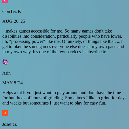
ConTez K.
AUG 26 '25
...makes games accessible for me. So many games don't take
disabilities into consideration, particularly people who have lower,
uh, "processing power" like me. Or anxiety, or things like that. ...I
get to play the same games everyone else does at my own pace and
in my own way. It's one of the few services I subscribe to.
Arin
MAY 8 '24
Helps a lot if you just want to play around and dont have the time
for hundreds of hours of grinding. Sometimes I like to grind for days
and weeks but sometimes I just want to play for easy fun.
Josef G.