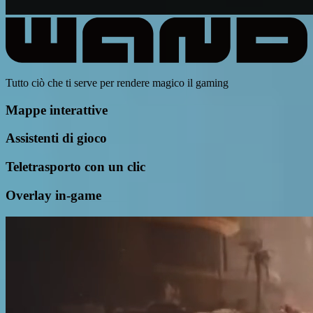
Tutto ciò che ti serve per rendere magico il gaming
Mappe interattive
Assistenti di gioco
Teletrasporto con un clic
Overlay in-game