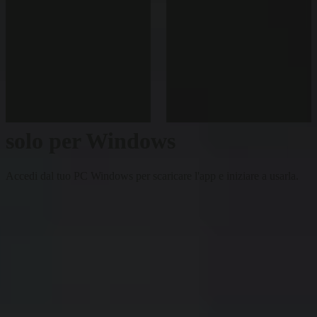
solo per Windows
Accedi dal tuo PC Windows per scaricare l'app e iniziare a usarla.