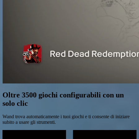
Oltre 3500 giochi configurabili con un
solo clic
Wand trova automaticamente i tuoi giochi e ti consente di iniziare
subito a usare gli strumenti.