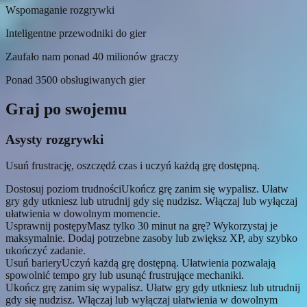
Wspomaganie rozgrywki
Inteligentne przewodniki do gier
Zaufało nam ponad 40 milionów graczy
Ponad 3500 obsługiwanych gier
Graj po swojemu
Asysty rozgrywki
Usuń frustrację, oszczędź czas i uczyń każdą grę dostępną.
Dostosuj poziom trudności
Ukończ grę zanim się wypalisz. Ułatw
gry gdy utkniesz lub utrudnij gdy się nudzisz. Włączaj lub wyłączaj
ułatwienia w dowolnym momencie.
Usprawnij postępy
Masz tylko 30 minut na grę? Wykorzystaj je
maksymalnie. Dodaj potrzebne zasoby lub zwiększ XP, aby szybko
ukończyć zadanie.
Usuń bariery
Uczyń każdą grę dostępną. Ułatwienia pozwalają
spowolnić tempo gry lub usunąć frustrujące mechaniki.
Ukończ grę zanim się wypalisz. Ułatw gry gdy utkniesz lub utrudnij
gdy się nudzisz. Włączaj lub wyłączaj ułatwienia w dowolnym