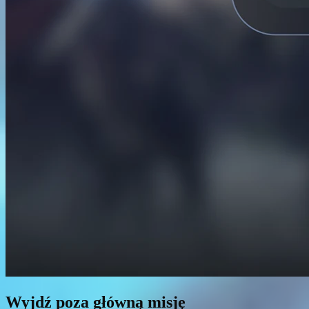
Wyjdź poza główną misję