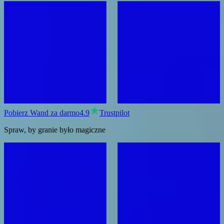
Pobierz Wand za darmo
4.9
Trustpilot
Spraw, by granie było magiczne