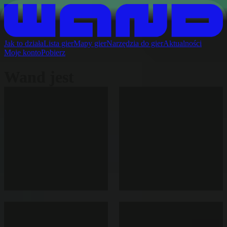
Jak to działa
Lista gier
Mapy gier
Narzędzia do gier
Aktualności
Moje konto
Pobierz
Wand jest