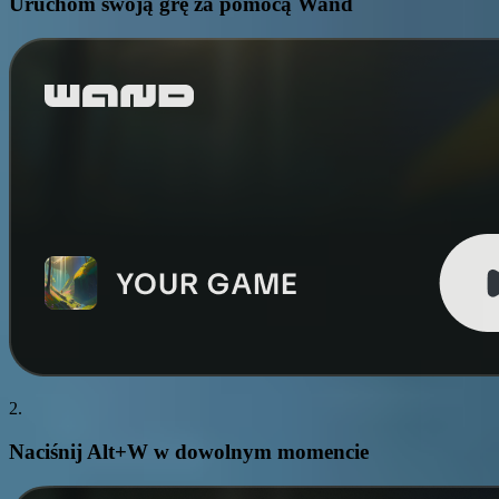
Uruchom swoją grę za pomocą Wand
2.
Naciśnij
Alt+W
w dowolnym momencie