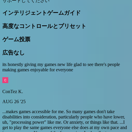
サポートしてください
インテリジェントゲームガイド
高度なコントロールとプリセット
ゲーム投票
広告なし
its honestly giving my games new life glad to see there's people
making games enjoyable for everyone
ConTez K.
AUG 26 '25
...makes games accessible for me. So many games don't take
disabilities into consideration, particularly people who have lower,
uh, "processing power" like me. Or anxiety, or things like that. ...I
get to play the same games everyone else does at my own pace and