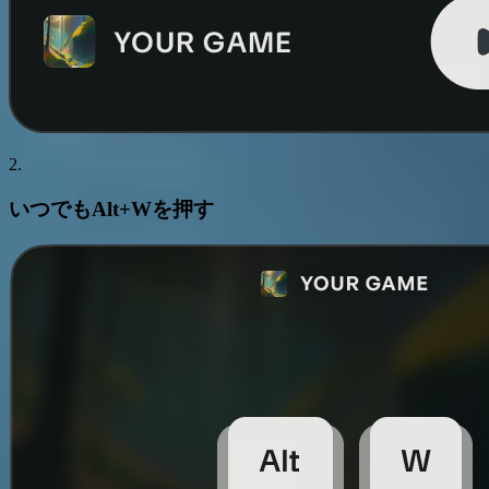
2.
いつでも
Alt+W
を押す