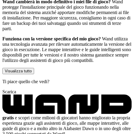
Wand cambierà in modo definitivo i miei file di gioco?
Wand
protegge l'installazione principale del gioco funzionando nella
memoria del sistema anziché apportare modifiche permanenti ai file
di installazione. Per maggiore sicurezza, consigliamo in ogni caso di
fare un backup dei tuoi salvataggi quando usi strumenti di terze
parti.
Funziona con la versione specifica del mio gioco?
Wand utilizza
una tecnologia avanzata per rilevare automaticamente la versione del
gioco in esecuzione. Le mappe interattive e le guide intelligenti sono
disponibili per tutte le versioni e il nostro sistema garantisce sempre
l'utilizzo degli assistenti di gioco più compatibili.
Visualizza tutto
Ti piace quello che vedi?
Scarica
gratis
e scopri come milioni di giocatori hanno migliorato la propria
esperienza grazie agli assistenti di gioco, alle mappe interattive, alle
guide di gioco e a molto altro in Alabaster Dawn o in uno degli oltre
3.500 giochi supportati da Wand!