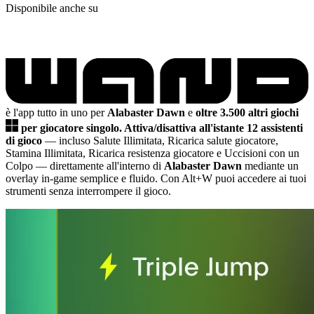
Disponibile anche su
è l'app tutto in uno per
Alabaster Dawn
e
oltre 3.500 altri giochi
per giocatore singolo.
Attiva/disattiva all'istante 12 assistenti
di gioco
— incluso Salute Illimitata, Ricarica salute giocatore,
Stamina Illimitata, Ricarica resistenza giocatore e Uccisioni con un
Colpo
— direttamente all'interno di
Alabaster Dawn
mediante un
overlay in-game semplice e fluido. Con Alt+W puoi accedere ai tuoi
strumenti senza interrompere il gioco.