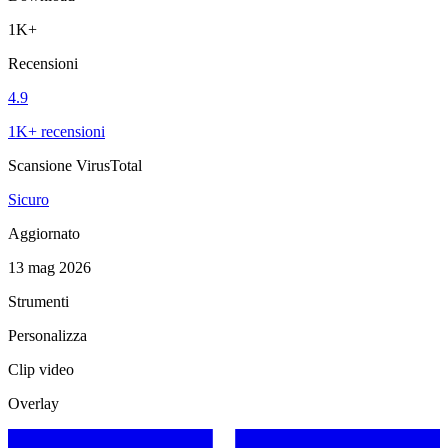
1K+
Recensioni
4.9
1K+ recensioni
Scansione VirusTotal
Sicuro
Aggiornato
13 mag 2026
Strumenti
Personalizza
Clip video
Overlay