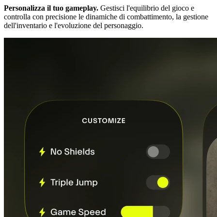
Personalizza il tuo gameplay.
Gestisci l'equilibrio del gioco e
controlla con precisione le dinamiche di combattimento, la gestione
dell'inventario e l'evoluzione del personaggio.