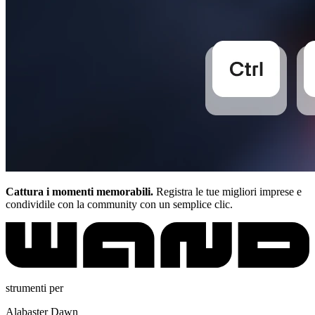
Cattura i momenti memorabili.
Registra le tue migliori imprese e
condividile con la community con un semplice clic.
strumenti per
Alabaster Dawn