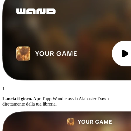
1
Lancia il gioco.
Apri l'app Wand e avvia Alabaster Dawn
direttamente dalla tua libreria.