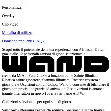
Personalizza
Overlay
Clip video
Modalità di utilizzo
Domande frequenti (FAQ)
Scopri tutto il potenziale della tua esperienza con Alabaster Dawn
grazie alle 12 personalizzazioni di gioco selezionate di
create da MrAntiFun. Grazie a funzioni come Salute Illimitata,
Ricarica salute giocatore, Stamina Illimitata, Ricarica resistenza
giocatore e Uccisioni con un Colpo, Wand ti consente di bilanciare il
gioco con precisione grazie ad attivazioni/disattivazioni istantanee
tramite interruttori in-app o l'overlay in-game Alt+W.
Collezioni selezionate per ogni stile di gioco
Sandbox - Nessuna regola da seguire.
Sperimenta senza limiti e