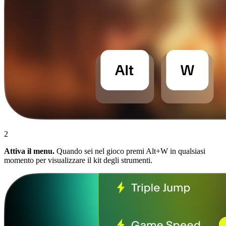
2
Attiva il menu.
Quando sei nel gioco premi Alt+W in qualsiasi
momento per visualizzare il kit degli strumenti.