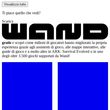
Visualizza tutto
Ti piace quello che vedi?
Scarica
gratis
e scopri come milioni di giocatori hanno migliorato la propria
esperienza grazie agli assistenti di gioco, alle mappe interattive, alle
guide di gioco e a molto altro in ARK: Survival Evolved o in uno
degli oltre 3.500 giochi supportati da Wand!