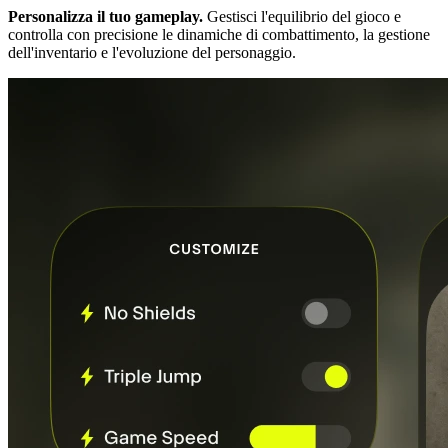
Personalizza il tuo gameplay.
Gestisci l'equilibrio del gioco e
controlla con precisione le dinamiche di combattimento, la gestione
dell'inventario e l'evoluzione del personaggio.