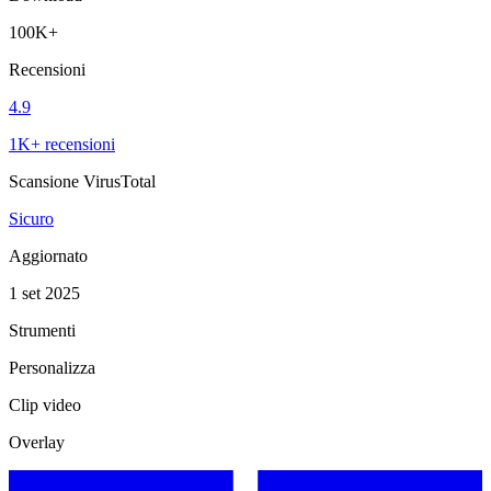
100K+
Recensioni
4.9
1K+ recensioni
Scansione VirusTotal
Sicuro
Aggiornato
1 set 2025
Strumenti
Personalizza
Clip video
Overlay