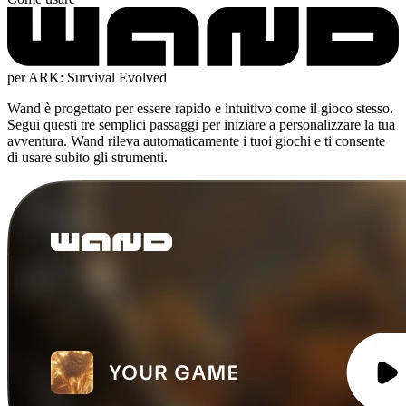
per ARK: Survival Evolved
Wand è progettato per essere rapido e intuitivo come il gioco stesso.
Segui questi tre semplici passaggi per iniziare a personalizzare la tua
avventura. Wand rileva automaticamente i tuoi giochi e ti consente
di usare subito gli strumenti.