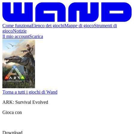
Come funziona
Elenco dei giochi
Mappe di gioco
Strumenti di
gioco
Notizie
Il mio account
Scarica
Torna a tutti i giochi di Wand
ARK: Survival Evolved
Gioca con
Download