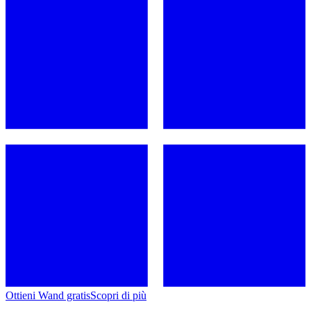
Ottieni Wand gratis
Scopri di più