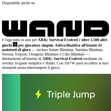
Disponibile anche su
è l'app tutto in uno per
ARK: Survival Evolved
e
oltre 3.500 altri
giochi
per giocatore singolo.
Attiva/disattiva all'istante 41
assistenti di gioco
— incluso Salute Illimitata, Stamina Illimitata,
Nessun Torpore, Ossigeno Illimitato e Cibo Illimitato
—
direttamente all'interno di
ARK: Survival Evolved
mediante un
overlay in-game semplice e fluido. Con Alt+W puoi accedere ai tuoi
strumenti senza interrompere il gioco.