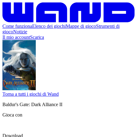
Come funziona
Elenco dei giochi
Mappe di gioco
Strumenti di
gioco
Notizie
Il mio account
Scarica
Torna a tutti i giochi di Wand
Baldur's Gate: Dark Alliance II
Gioca con
Download