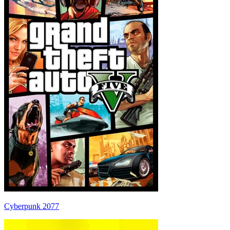
Cyberpunk 2077