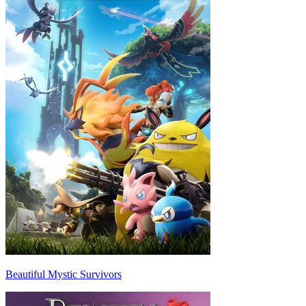
Beautiful Mystic Survivors