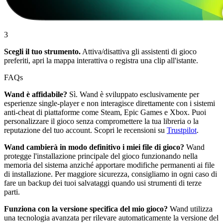
3
Scegli il tuo strumento.
Attiva/disattiva gli assistenti di gioco
preferiti, apri la mappa interattiva o registra una clip all'istante.
FAQs
Wand è affidabile?
Sì. Wand è sviluppato esclusivamente per
esperienze single-player e non interagisce direttamente con i sistemi
anti-cheat di piattaforme come Steam, Epic Games e Xbox. Puoi
personalizzare il gioco senza compromettere la tua libreria o la
reputazione del tuo account. Scopri le recensioni su
Trustpilot
.
Wand cambierà in modo definitivo i miei file di gioco?
Wand
protegge l'installazione principale del gioco funzionando nella
memoria del sistema anziché apportare modifiche permanenti ai file
di installazione. Per maggiore sicurezza, consigliamo in ogni caso di
fare un backup dei tuoi salvataggi quando usi strumenti di terze
parti.
Funziona con la versione specifica del mio gioco?
Wand utilizza
una tecnologia avanzata per rilevare automaticamente la versione del