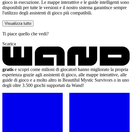
gioco in esecuzione. Le mappe interattive e le guide intelligenti sono
disponibili per tutte le versioni e il nostro sistema garantisce sempre
l'utilizzo degli assistenti di gioco più compatibili.
Visualizza tutto
Ti piace quello che vedi?
Scarica
gratis
e scopri come milioni di giocatori hanno migliorato la propria
esperienza grazie agli assistenti di gioco, alle mappe interattive, alle
guide di gioco e a molto altro in Beautiful Mystic Survivors o in uno
degli oltre 3.500 giochi supportati da Wand!