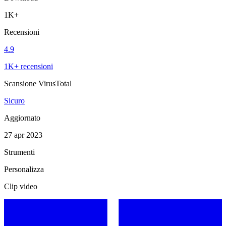
1K+
Recensioni
4.9
1K+ recensioni
Scansione VirusTotal
Sicuro
Aggiornato
27 apr 2023
Strumenti
Personalizza
Clip video