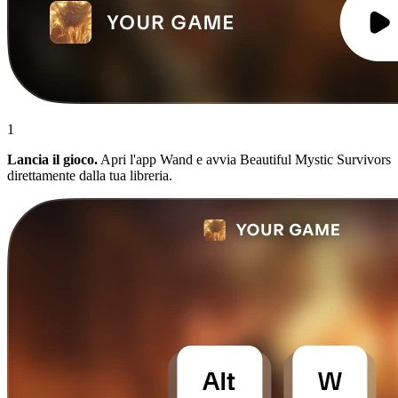
1
Lancia il gioco.
Apri l'app Wand e avvia Beautiful Mystic Survivors
direttamente dalla tua libreria.