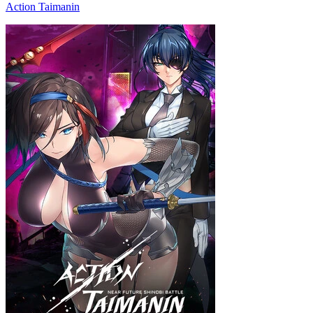
Action Taimanin