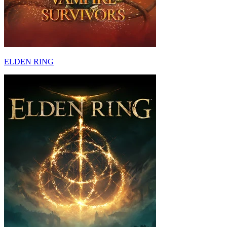
ELDEN RING