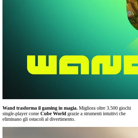
Wand trasforma il gaming in magia.
Migliora oltre 3.500 giochi
single-player come
Cube World
grazie a strumenti intuitivi che
eliminano gli ostacoli al divertimento.