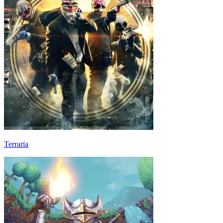
Terraria