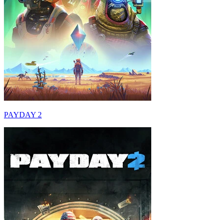
PAYDAY 2