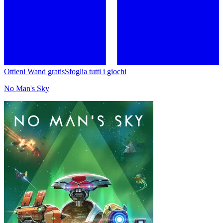
Ottieni Wand gratis
Sfoglia tutti i giochi
No Man's Sky