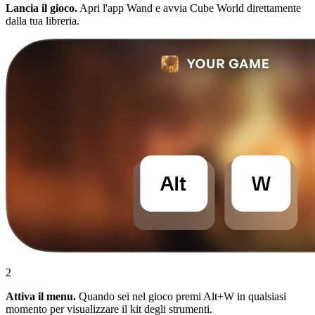
Lancia il gioco.
Apri l'app Wand e avvia Cube World direttamente
dalla tua libreria.
2
Attiva il menu.
Quando sei nel gioco premi Alt+W in qualsiasi
momento per visualizzare il kit degli strumenti.