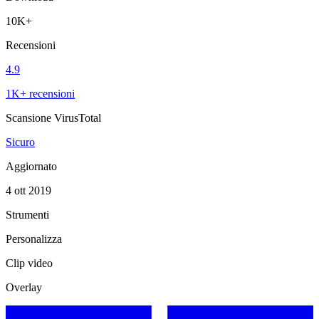
10K+
Recensioni
4.9
1K+ recensioni
Scansione VirusTotal
Sicuro
Aggiornato
4 ott 2019
Strumenti
Personalizza
Clip video
Overlay