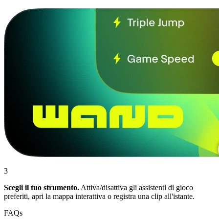
3
Scegli il tuo strumento.
Attiva/disattiva gli assistenti di gioco
preferiti, apri la mappa interattiva o registra una clip all'istante.
FAQs