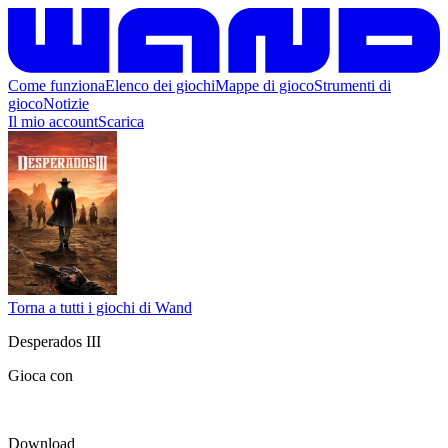
Come funziona
Elenco dei giochi
Mappe di gioco
Strumenti di
gioco
Notizie
Il mio account
Scarica
Torna a tutti i giochi di Wand
Desperados III
Gioca con
Download