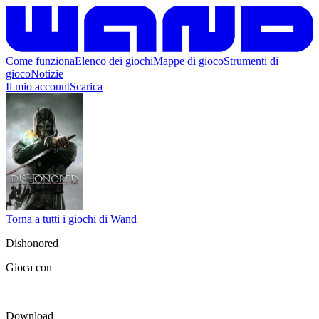
Come funziona
Elenco dei giochi
Mappe di gioco
Strumenti di
gioco
Notizie
Il mio account
Scarica
Torna a tutti i giochi di Wand
Dishonored
Gioca con
Download