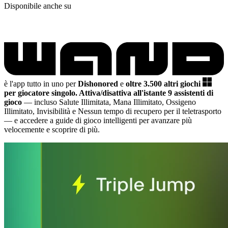
Disponibile anche su
è l'app tutto in uno per
Dishonored
e
oltre 3.500 altri giochi
per giocatore singolo.
Attiva/disattiva all'istante 9 assistenti di
gioco
— incluso Salute Illimitata, Mana Illimitato, Ossigeno
Illimitato, Invisibilità e Nessun tempo di recupero per il teletrasporto
— e accedere a guide di gioco intelligenti per avanzare più
velocemente e scoprire di più.