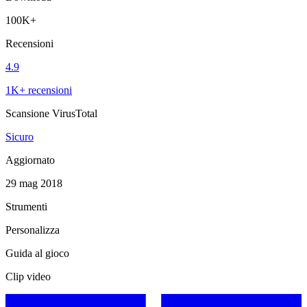
100K+
Recensioni
4.9
1K+ recensioni
Scansione VirusTotal
Sicuro
Aggiornato
29 mag 2018
Strumenti
Personalizza
Guida al gioco
Clip video