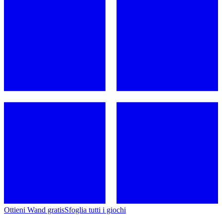
Ottieni Wand gratis
Sfoglia tutti i giochi