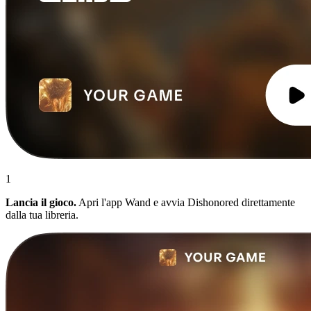
1
Lancia il gioco.
Apri l'app Wand e avvia Dishonored direttamente
dalla tua libreria.