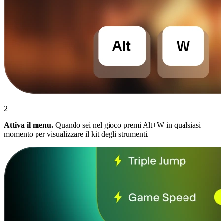
2
Attiva il menu.
Quando sei nel gioco premi Alt+W in qualsiasi
momento per visualizzare il kit degli strumenti.