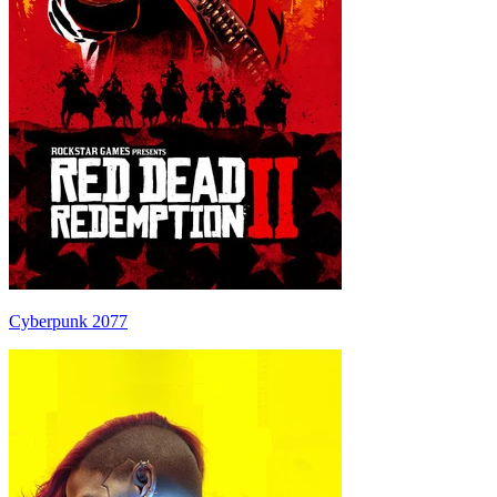
Cyberpunk 2077