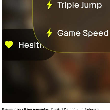
Personalizza il tuo gameplay.
Gestisci l'equilibrio del gioco e