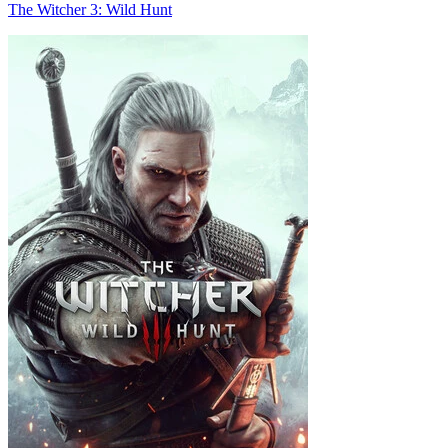
The Witcher 3: Wild Hunt