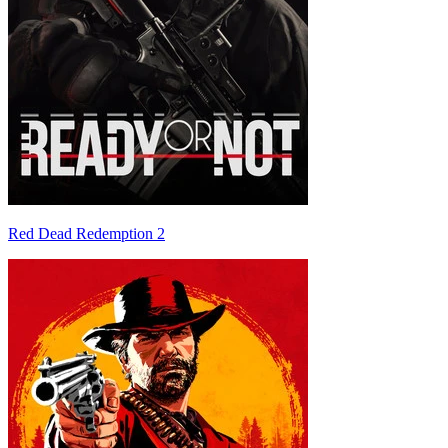
Red Dead Redemption 2