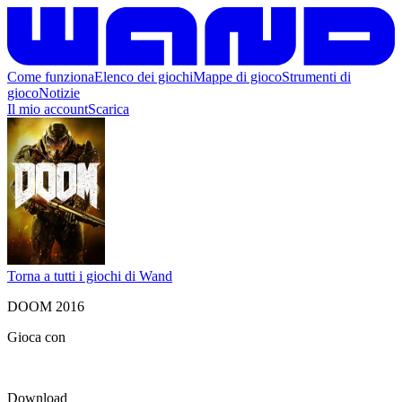
Come funziona
Elenco dei giochi
Mappe di gioco
Strumenti di
gioco
Notizie
Il mio account
Scarica
Torna a tutti i giochi di Wand
DOOM 2016
Gioca con
Download