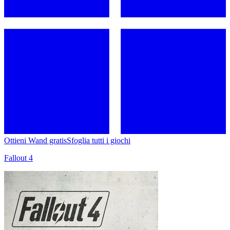
Ottieni Wand gratis
Sfoglia tutti i giochi
Fallout 4