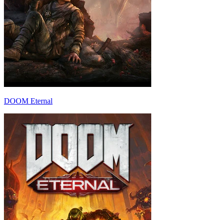
DOOM Eternal