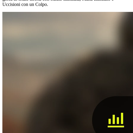
Uccisioni con un Colpo.