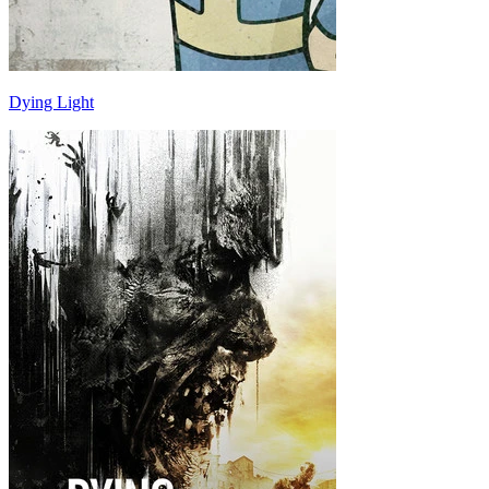
Dying Light