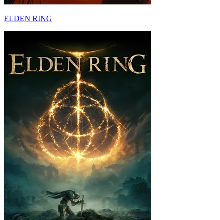
ELDEN RING