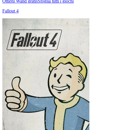
Ottieni Wand gratis
Sfoglia tutti i giochi
Fallout 4