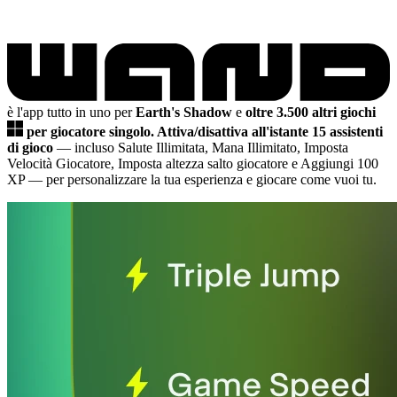
è l'app tutto in uno per
Earth's Shadow
e
oltre 3.500 altri giochi
per giocatore singolo.
Attiva/disattiva all'istante 15 assistenti
di gioco
— incluso Salute Illimitata, Mana Illimitato, Imposta
Velocità Giocatore, Imposta altezza salto giocatore e Aggiungi 100
XP
— per personalizzare la tua esperienza e giocare come vuoi tu.