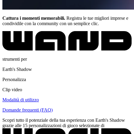
Cattura i momenti memorabili.
Registra le tue migliori imprese e
condividile con la community con un semplice clic.
strumenti per
Earth's Shadow
Personalizza
Clip video
Modalità di utilizzo
Domande frequenti (FAQ)
Scopri tutto il potenziale della tua esperienza con Earth's Shadow
grazie alle 15 personalizzazioni di gioco selezionate di