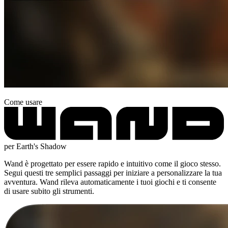
Come usare
per Earth's Shadow
Wand è progettato per essere rapido e intuitivo come il gioco stesso.
Segui questi tre semplici passaggi per iniziare a personalizzare la tua
avventura. Wand rileva automaticamente i tuoi giochi e ti consente
di usare subito gli strumenti.