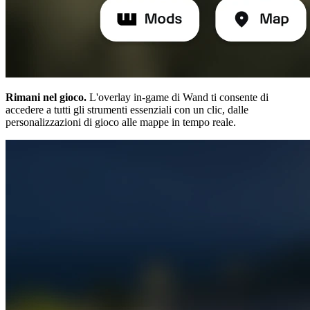
Rimani nel gioco.
L'overlay in-game di Wand ti consente di
accedere a tutti gli strumenti essenziali con un clic, dalle
personalizzazioni di gioco alle mappe in tempo reale.