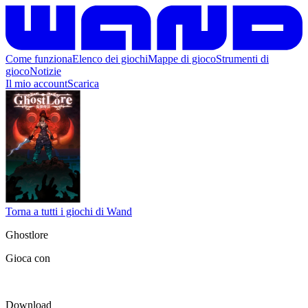
Come funziona
Elenco dei giochi
Mappe di gioco
Strumenti di
gioco
Notizie
Il mio account
Scarica
Torna a tutti i giochi di Wand
Ghostlore
Gioca con
Download