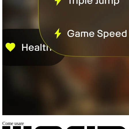
Come usare