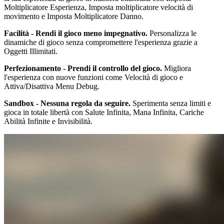
Moltiplicatore Esperienza, Imposta moltiplicatore velocità di
movimento e Imposta Moltiplicatore Danno.
Facilità - Rendi il gioco meno impegnativo.
Personalizza le
dinamiche di gioco senza compromettere l'esperienza grazie a
Oggetti Illimitati.
Perfezionamento - Prendi il controllo del gioco.
Migliora
l'esperienza con nuove funzioni come Velocità di gioco e
Attiva/Disattiva Menu Debug.
Sandbox - Nessuna regola da seguire.
Sperimenta senza limiti e
gioca in totale libertà con Salute Infinita, Mana Infinita, Cariche
Abilità Infinite e Invisibilità.