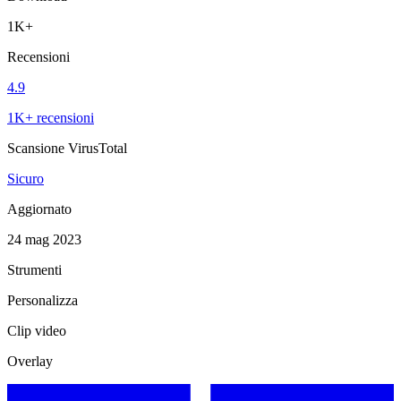
1K+
Recensioni
4.9
1K+ recensioni
Scansione VirusTotal
Sicuro
Aggiornato
24 mag 2023
Strumenti
Personalizza
Clip video
Overlay