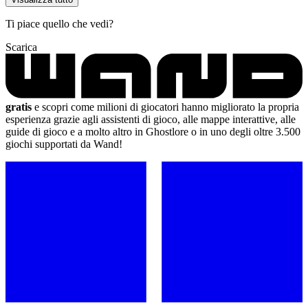
Ti piace quello che vedi?
Scarica
gratis
e scopri come milioni di giocatori hanno migliorato la propria
esperienza grazie agli assistenti di gioco, alle mappe interattive, alle
guide di gioco e a molto altro in Ghostlore o in uno degli oltre 3.500
giochi supportati da Wand!