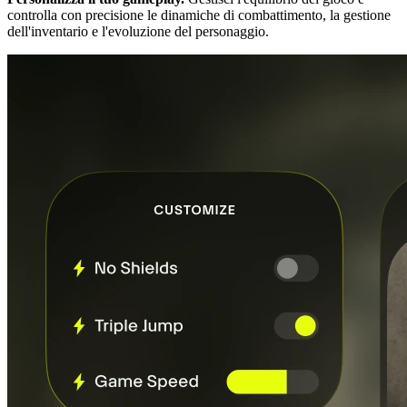
controlla con precisione le dinamiche di combattimento, la gestione
dell'inventario e l'evoluzione del personaggio.