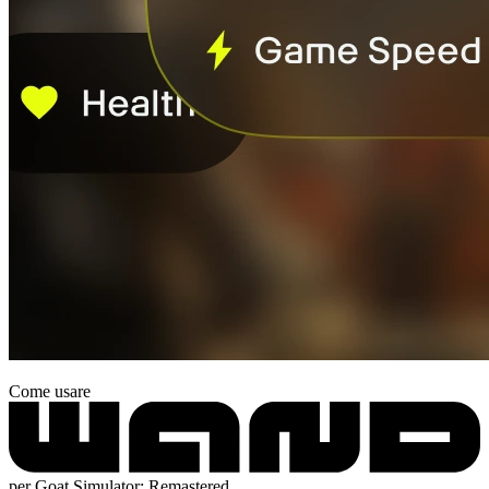
Come usare
per Goat Simulator: Remastered