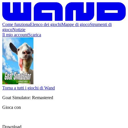
Come funziona
Elenco dei giochi
Mappe di gioco
Strumenti di
gioco
Notizie
Il mio account
Scarica
Torna a tutti i giochi di Wand
Goat Simulator: Remastered
Gioca con
Download