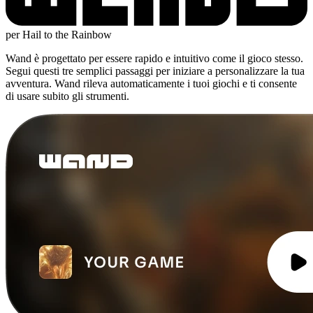
per Hail to the Rainbow
Wand è progettato per essere rapido e intuitivo come il gioco stesso.
Segui questi tre semplici passaggi per iniziare a personalizzare la tua
avventura. Wand rileva automaticamente i tuoi giochi e ti consente
di usare subito gli strumenti.