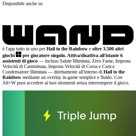
Disponibile anche su
è l'app tutto in uno per
Hail to the Rainbow
e
oltre 3.500 altri
giochi
per giocatore singolo.
Attiva/disattiva all'istante 6
assistenti di gioco
— incluso Salute Illimitata, Zero Fame, Imposta
Velocità di Camminata, Imposta Velocità di Corsa e Carica
Condensatore Illimitata
— direttamente all'interno di
Hail to the
Rainbow
mediante un overlay in-game semplice e fluido. Con
Alt+W puoi accedere ai tuoi strumenti senza interrompere il gioco.