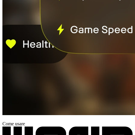
Come usare