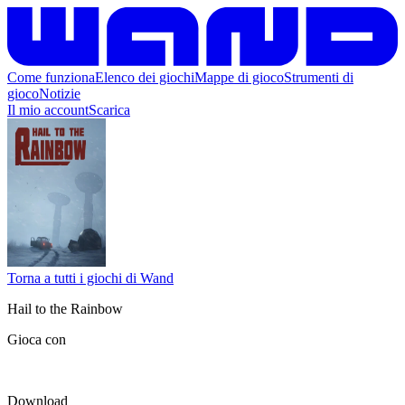
Come funziona
Elenco dei giochi
Mappe di gioco
Strumenti di
gioco
Notizie
Il mio account
Scarica
Torna a tutti i giochi di Wand
Hail to the Rainbow
Gioca con
Download