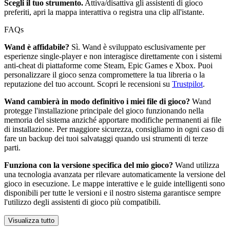
Scegli il tuo strumento.
Attiva/disattiva gli assistenti di gioco
preferiti, apri la mappa interattiva o registra una clip all'istante.
FAQs
Wand è affidabile?
Sì. Wand è sviluppato esclusivamente per
esperienze single-player e non interagisce direttamente con i sistemi
anti-cheat di piattaforme come Steam, Epic Games e Xbox. Puoi
personalizzare il gioco senza compromettere la tua libreria o la
reputazione del tuo account. Scopri le recensioni su
Trustpilot
.
Wand cambierà in modo definitivo i miei file di gioco?
Wand
protegge l'installazione principale del gioco funzionando nella
memoria del sistema anziché apportare modifiche permanenti ai file
di installazione. Per maggiore sicurezza, consigliamo in ogni caso di
fare un backup dei tuoi salvataggi quando usi strumenti di terze
parti.
Funziona con la versione specifica del mio gioco?
Wand utilizza
una tecnologia avanzata per rilevare automaticamente la versione del
gioco in esecuzione. Le mappe interattive e le guide intelligenti sono
disponibili per tutte le versioni e il nostro sistema garantisce sempre
l'utilizzo degli assistenti di gioco più compatibili.
Visualizza tutto