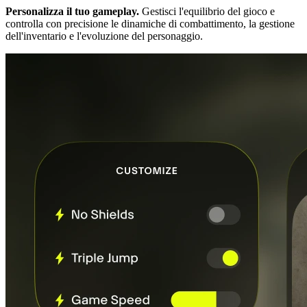
Personalizza il tuo gameplay.
Gestisci l'equilibrio del gioco e
controlla con precisione le dinamiche di combattimento, la gestione
dell'inventario e l'evoluzione del personaggio.