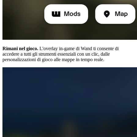
Rimani nel gioco.
L'overlay in-game di Wand ti consente di
accedere a tutti gli strumenti essenziali con un clic, dalle
personalizzazioni di gioco alle mappe in tempo reale.