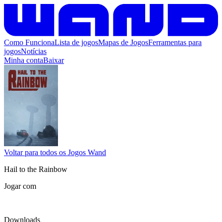
Como Funciona
Lista de jogos
Mapas de Jogos
Ferramentas para
jogos
Notícias
Minha conta
Baixar
Voltar para todos os Jogos Wand
Hail to the Rainbow
Jogar com
Downloads