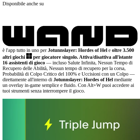
Disponibile anche su
è l'app tutto in uno per
Jotunnslayer: Hordes of Hel
e
oltre 3.500
altri giochi
per giocatore singolo.
Attiva/disattiva all'istante
16 assistenti di gioco
— incluso Salute Infinita, Nessun Tempo di
Recupero delle Abilità, Nessun tempo di recupero per la corsa,
Probabilità di Colpo Critico del 100% e Uccisioni con un Colpo
—
direttamente all'interno di
Jotunnslayer: Hordes of Hel
mediante
un overlay in-game semplice e fluido. Con Alt+W puoi accedere ai
tuoi strumenti senza interrompere il gioco.