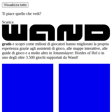
Visualizza tutto
Ti piace quello che vedi?
Scarica
gratis
e scopri come milioni di giocatori hanno migliorato la propria
esperienza grazie agli assistenti di gioco, alle mappe interattive, alle
guide di gioco e a molto altro in Jotunnslayer: Hordes of Hel o in
uno degli oltre 3.500 giochi supportati da Wand!