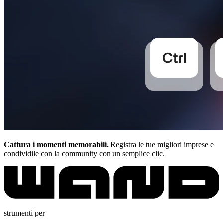
Cattura i momenti memorabili.
Registra le tue migliori imprese e
condividile con la community con un semplice clic.
strumenti per