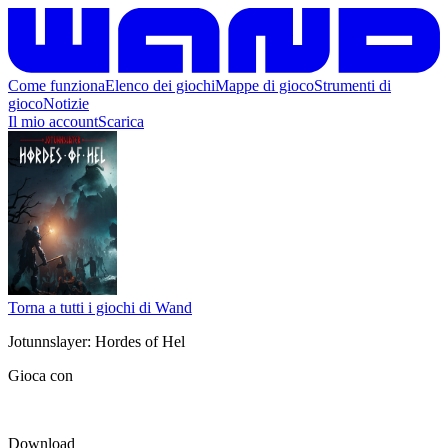
Come funziona
Elenco dei giochi
Mappe di gioco
Strumenti di
gioco
Notizie
Il mio account
Scarica
Torna a tutti i giochi di Wand
Jotunnslayer: Hordes of Hel
Gioca con
Download