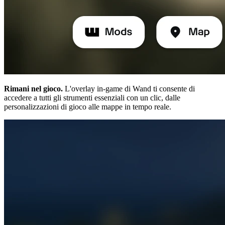
Rimani nel gioco.
L'overlay in-game di Wand ti consente di
accedere a tutti gli strumenti essenziali con un clic, dalle
personalizzazioni di gioco alle mappe in tempo reale.