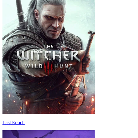
Last Epoch