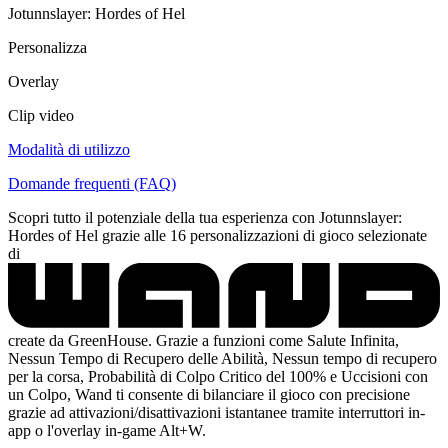
Jotunnslayer: Hordes of Hel
Personalizza
Overlay
Clip video
Modalità di utilizzo
Domande frequenti (FAQ)
Scopri tutto il potenziale della tua esperienza con Jotunnslayer:
Hordes of Hel grazie alle 16 personalizzazioni di gioco selezionate
di
create da GreenHouse. Grazie a funzioni come Salute Infinita,
Nessun Tempo di Recupero delle Abilità, Nessun tempo di recupero
per la corsa, Probabilità di Colpo Critico del 100% e Uccisioni con
un Colpo, Wand ti consente di bilanciare il gioco con precisione
grazie ad attivazioni/disattivazioni istantanee tramite interruttori in-
app o l'overlay in-game Alt+W.