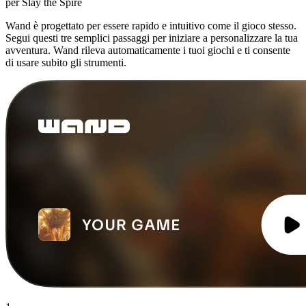
per Slay the Spire
Wand è progettato per essere rapido e intuitivo come il gioco stesso.
Segui questi tre semplici passaggi per iniziare a personalizzare la tua
avventura. Wand rileva automaticamente i tuoi giochi e ti consente
di usare subito gli strumenti.