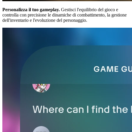
Personalizza il tuo gameplay.
Gestisci l'equilibrio del gioco e
controlla con precisione le dinamiche di combattimento, la gestione
dell'inventario e l'evoluzione del personaggio.