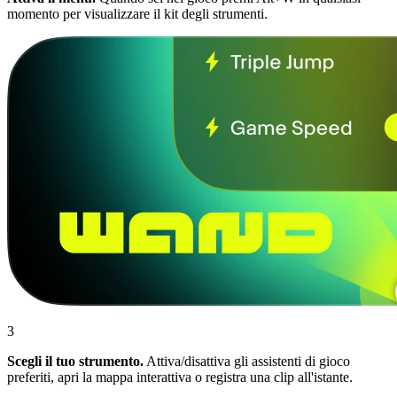
momento per visualizzare il kit degli strumenti.
3
Scegli il tuo strumento.
Attiva/disattiva gli assistenti di gioco
preferiti, apri la mappa interattiva o registra una clip all'istante.