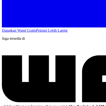
Dapatkan Wand Gratis
Pelajari Lebih Lanjut
Juga tersedia di