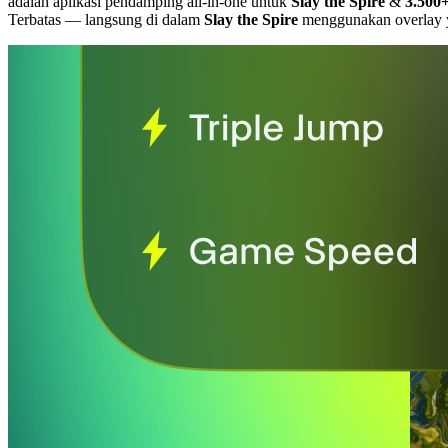
adalah aplikasi pendamping all-in-one untuk
Slay the Spire
&
3.500
Terbatas
— langsung di dalam
Slay the Spire
menggunakan overlay ya