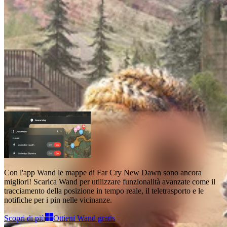
Mappe di Far Cry New Dawn
Mappe
1
Funzionalità avanzate
Teletrasporto
Con l'app Wand
le mappe di Far Cry New Dawn
sono ancora
migliori! Scarica Wand per utilizzare
funzionalità avanzate come il
tracciamento della posizione in tempo reale, il teletrasporto e le
notifiche per i pin nelle vicinanze
.
Scopri di più
Ottieni Wand gratis