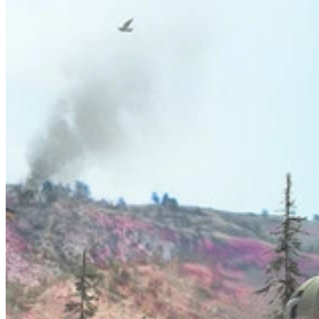
Come funziona
Elenco dei giochi
Mappe di gioco
Strumenti di
gioco
Notizie
Il mio account
Scarica
← Torna a tutte le mappe Wand