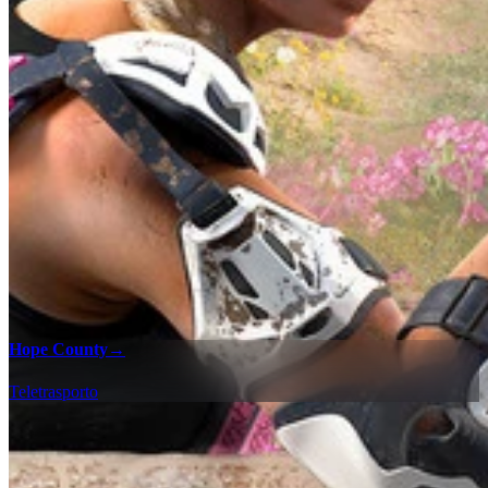
Hope County
→
Teletrasporto
Checklist 100%
Trova tutti gli oggetti da collezione e gli incontri in Far Cry New