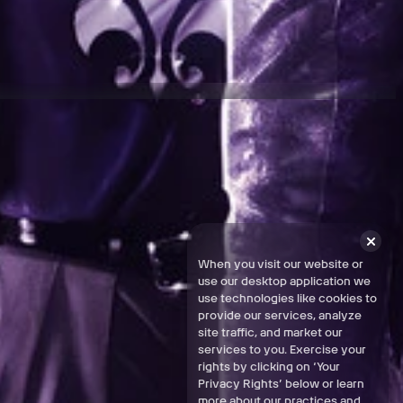
 completare al 100% il gioco in tutte le aree geografiche.
When you visit our website or
use our desktop application we
use technologies like cookies to
provide our services, analyze
site traffic, and market our
services to you. Exercise your
rights by clicking on ‘Your
Privacy Rights’ below or learn
more about our practices and