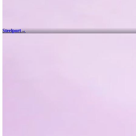
Steelport
→
Checklist 100%
Trova tutti gli oggetti da collezione e gli incontri in Saints Row: The 
Steelport - Checklist 100%
Termini e condizioni
Informativa sulla privacy
Assistenza