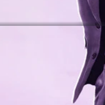
Third Remastered grazie alla nostra checklist della mappa interattiva per