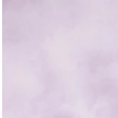
Come funziona
Elenco dei giochi
Mappe di gioco
Strumenti di gioco
No
Il mio account
Scarica
← Torna a tutte le mappe Wand