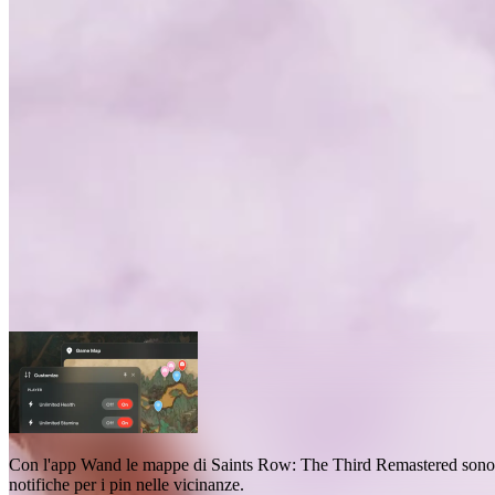
Mappe di Saints Row: The Third Remaste
Mappe
1
Con l'app Wand
le mappe di Saints Row: The Third Remastered
sono 
notifiche per i pin nelle vicinanze
.