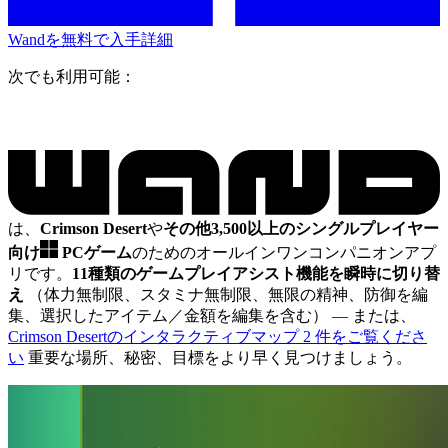
Wandを無料で入手
詳細
次でも利用可能：
は、
Crimson Desert
や
その他3,500以上のシングルプレイヤー
向け
PCゲーム
のためのオールインワンコンパニオンアプ
リです。
11種類のゲームプレイアシスト機能を瞬時に切り替
え
（体力無制限、スタミナ無制限、無限の精神、防御を編
集、選択したアイテム／金額を編集を含む）
— または、
Crimson Desertのインタラクティブマップ 2 件をご覧くださ
い
重要な場所、秘密、目標をより早く見つけましょう。