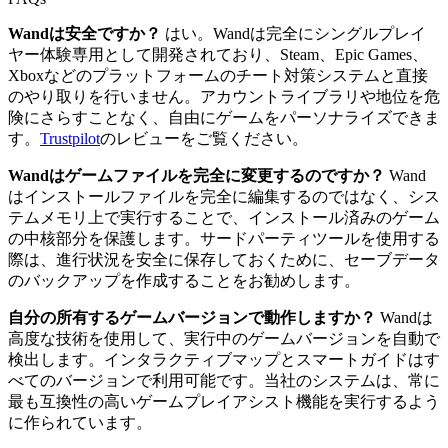
Wandは安全ですか？
はい。Wandは完全にシングルプレイ
ヤー体験専用として開発されており、Steam、Epic Games、
Xboxなどのプラットフォームのチート対策システムと直接
のやり取りを行いません。アカウントライブラリや地位を危
険にさらすことなく、自由にゲームをパーソナライズできま
す。
Trustpilot
のレビューをご覧ください。
Wandはゲームファイルを完全に変更するのですか？
Wand
はインストールファイルを完全に編集するのではなく、シス
テムメモリ上で実行することで、インストール済みのゲーム
の中核部分を保護します。サードパーティツールを使用する
際は、進行状況を安全に保存しておくために、セーブデータ
のバックアップを作成することをお勧めします。
自分の所有するゲームバージョンで動作しますか？
Wandは
高度な技術を使用して、実行中のゲームバージョンを自動で
検出します。インタラクティブマップとスマートガイドはす
べてのバージョンで利用可能です。当社のシステムは、常に
最も互換性の高いゲームプレイアシスト機能を実行するよう
に作られています。