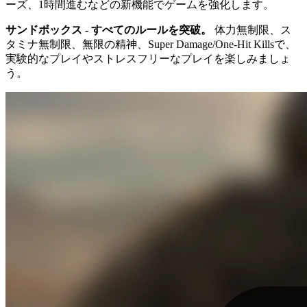
ーズ、1時間進むなどの新機能でゲームを強化します。
サンドボックス - すべてのルールを突破。
体力無制限、ス
タミナ無制限、無限の精神、Super Damage/One-Hit Killsで、
実験的なプレイやストレスフリーなプレイを楽しみましょ
う。