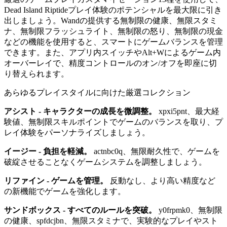
Dead Island Riptideプレイ体験のポテンシャルを最大限に引き
出しましょう。Wandの提供する無制限の健康、無限スタミ
ナ、無制限フラッシュライト、無制限の怒り、無制限の現金
などの機能を使用すると、スマートにゲームバランスを管理
できます。また、アプリ内スイッチやAlt+Wによるゲーム内
オーバーレイで、精度コントロールのオン/オフを即座に切
り替えられます。
あらゆるプレイスタイルに向けた厳選コレクション
アシスト - キャラクターの成長を微調整。
xpxi5pnt、最大経
験値、無制限スキルポイントでゲームのバランスを取り、プ
レイ体験をパーソナライズしましょう。
イージー - 負担を軽減。
actnbc0q、無限耐久性で、ゲームを
破綻させることなくゲームシステムを調整しましょう。
リファイン - ゲームを管理。
反動なし、より高い精度など
の新機能でゲームを強化します。
サンドボックス - すべてのルールを突破。
y0frpmk0、無制限
の健康、spfdcjbn、無限スタミナで、実験的なプレイやスト