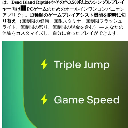
は、
Dead Island Riptide
や
その他3,500以上のシングルプレイ
ヤー向け
PCゲーム
のためのオールインワンコンパニオン
アプリです。
13種類のゲームプレイアシスト機能を瞬時に切
り替え
（無制限の健康、無限スタミナ、無制限フラッシュ
ライト、無制限の怒り、無制限の現金を含む）
— あなたの
体験をカスタマイズし、自分に合ったプレイができます。