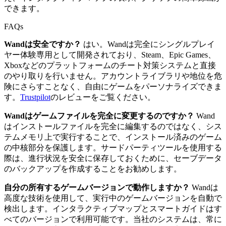
できます。
FAQs
Wandは安全ですか？
はい。Wandは完全にシングルプレイ
ヤー体験専用として開発されており、Steam、Epic Games、
Xboxなどのプラットフォームのチート対策システムと直接
のやり取りを行いません。アカウントライブラリや地位を危
険にさらすことなく、自由にゲームをパーソナライズできま
す。
Trustpilot
のレビューをご覧ください。
Wandはゲームファイルを完全に変更するのですか？
Wand
はインストールファイルを完全に編集するのではなく、シス
テムメモリ上で実行することで、インストール済みのゲーム
の中核部分を保護します。サードパーティツールを使用する
際は、進行状況を安全に保存しておくために、セーブデータ
のバックアップを作成することをお勧めします。
自分の所有するゲームバージョンで動作しますか？
Wandは
高度な技術を使用して、実行中のゲームバージョンを自動で
検出します。インタラクティブマップとスマートガイドはす
べてのバージョンで利用可能です。当社のシステムは、常に