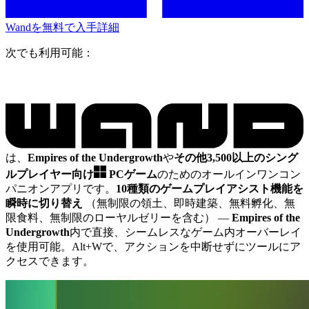
Wandを無料で入手
詳細
次でも利用可能：
は、
Empires of the Undergrowth
や
その他3,500以上のシング
ルプレイヤー向け
PCゲーム
のためのオールインワンコン
パニオンアプリです。
10種類のゲームプレイアシスト機能を
瞬時に切り替え
（無制限の領土、即時建築、無料孵化、無
限食料、無制限のローヤルゼリーを含む）
—
Empires of the
Undergrowth
内で直接、シームレスなゲーム内オーバーレイ
を使用可能。Alt+Wで、アクションを中断せずにツールにア
クセスできます。