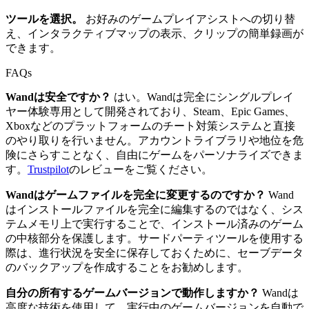
ツールを選択。
お好みのゲームプレイアシストへの切り替
え、インタラクティブマップの表示、クリップの簡単録画が
できます。
FAQs
Wandは安全ですか？
はい。Wandは完全にシングルプレイ
ヤー体験専用として開発されており、Steam、Epic Games、
Xboxなどのプラットフォームのチート対策システムと直接
のやり取りを行いません。アカウントライブラリや地位を危
険にさらすことなく、自由にゲームをパーソナライズできま
す。
Trustpilot
のレビューをご覧ください。
Wandはゲームファイルを完全に変更するのですか？
Wand
はインストールファイルを完全に編集するのではなく、シス
テムメモリ上で実行することで、インストール済みのゲーム
の中核部分を保護します。サードパーティツールを使用する
際は、進行状況を安全に保存しておくために、セーブデータ
のバックアップを作成することをお勧めします。
自分の所有するゲームバージョンで動作しますか？
Wandは
高度な技術を使用して、実行中のゲームバージョンを自動で