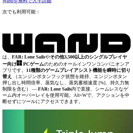
Wandを無料で入手
詳細
次でも利用可能：
は、
FAR: Lone Sails
や
その他3,500以上のシングルプレイヤ
ー向け
PCゲーム
のためのオールインワンコンパニオンア
プリです。
11種類のゲームプレイアシスト機能を瞬時に切り
替え
（エンジンボタンフック状態を維持、エンジンボタン
押し出し時間倍率、蒸気なし、蒸気蓄積速度 [%]、持久力無
制限を含む）
—
FAR: Lone Sails
内で直接、シームレスなゲ
ーム内オーバーレイを使用可能。Alt+Wで、アクションを中
断せずにツールにアクセスできます。