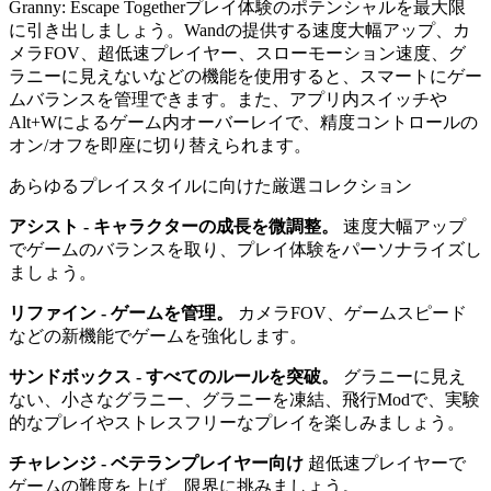
Granny: Escape Togetherプレイ体験のポテンシャルを最大限
に引き出しましょう。Wandの提供する速度大幅アップ、カ
メラFOV、超低速プレイヤー、スローモーション速度、グ
ラニーに見えないなどの機能を使用すると、スマートにゲー
ムバランスを管理できます。また、アプリ内スイッチや
Alt+Wによるゲーム内オーバーレイで、精度コントロールの
オン/オフを即座に切り替えられます。
あらゆるプレイスタイルに向けた厳選コレクション
アシスト - キャラクターの成長を微調整。
速度大幅アップ
でゲームのバランスを取り、プレイ体験をパーソナライズし
ましょう。
リファイン - ゲームを管理。
カメラFOV、ゲームスピード
などの新機能でゲームを強化します。
サンドボックス - すべてのルールを突破。
グラニーに見え
ない、小さなグラニー、グラニーを凍結、飛行Modで、実験
的なプレイやストレスフリーなプレイを楽しみましょう。
チャレンジ - ベテランプレイヤー向け
超低速プレイヤーで
ゲームの難度を上げ、限界に挑みましょう。