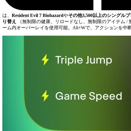
は、
Resident Evil 7 Biohazard
や
その他3,500以上のシングル
り替え
（無制限の健康、リロードなし、無制限のアイテム / 無
ーム内オーバーレイを使用可能。Alt+Wで、アクションを