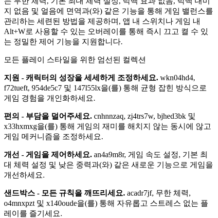
는 무한 체력, 기본 최대 체력 설정, 넉백 효과 없음, 넉백 대미
지 없음 및 얼음에 면역과(와) 같은 기능을 통해 게임 밸런스를
관리하는 세련된 방법을 제공하며, 앱 내 스위치나 게임 내
Alt+W로 사용할 수 있는 오버레이를 통해 즉시 끄고 켤 수 있
는 정밀한 제어 기능을 지원합니다.
모든 플레이 스타일을 위한 엄선된 컬렉션
지원 - 캐릭터의 성장을 세세하게 조정하세요.
wkn04hd4,
f72tueft, 954de5c7 및 147l55lx을(를) 통해 균형 잡힌 방식으로
게임 경험을 개인화하세요.
편의 - 부담을 덜어주세요.
cnhnnzaq, zj4trs7w, bjhed3bk 및
x33hxmxg을(를) 통해 게임의 재미를 해치지 않는 동시에 않고
게임 메커니즘을 조정하세요.
개선 - 게임을 제어하세요.
an4a9m8r, 게임 속도 설정, 기본 최
대 체력 설정 및 낮은 중력과(와) 같은 새로운 기능으로 게임을
개선하세요.
샌드박스 - 모든 규칙을 깨뜨리세요.
acadr7jf, 무한 체력,
o4mnxpzt 및 x140oude을(를) 통해 자유롭고 스트레스 없는 플
레이를 즐기세요.