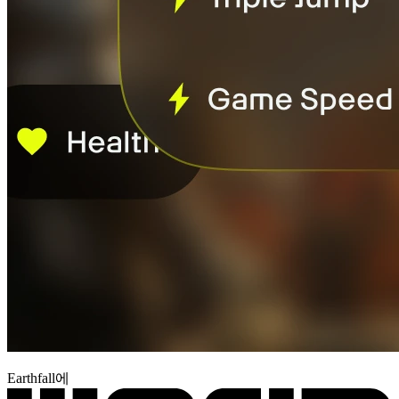
Earthfall에